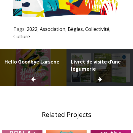
Tags:
2022
,
Association
,
Bègles
,
Collectivité
,
Culture
Navigation
Hello Goodbye Larsene
Livret de visite d’une
de
légumerie
l’article
Related Projects
Affiche
Affiche
Larsene
Print
Grandeur