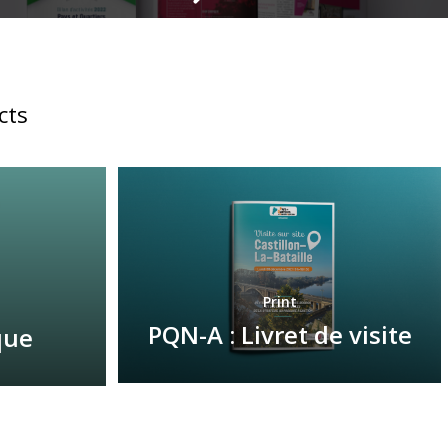
cts
Print
PQN-A : Livret de visite
que