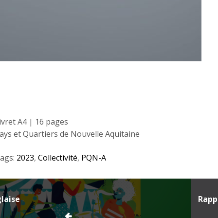
ivret A4 | 16 pages
ays et Quartiers de Nouvelle Aquitaine
ags:
2023
,
Collectivité
,
PQN-A
n
laise
Rappo