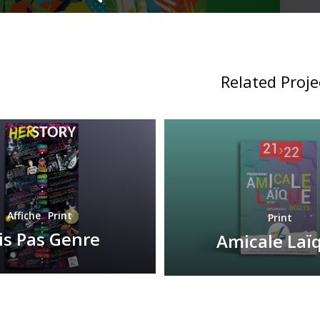
Related Proje
Affiche
Print
Print
is Pas Genre
Amicale Laï