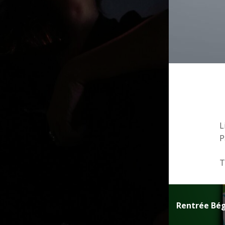
L
P
T
Navigatio
Rentrée Bég
de