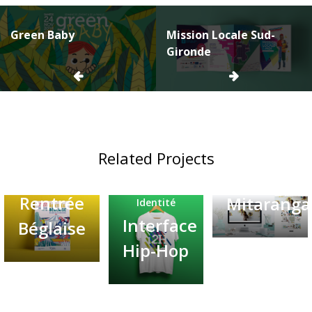
Navigation
Green Baby
Mission Locale Sud-
de
Gironde
l’article
Related Projects
Web Design
Pascaline
Affiche
Print
Rentrée
Mitaranga
Identité
Interface
Béglaise
Hip-Hop